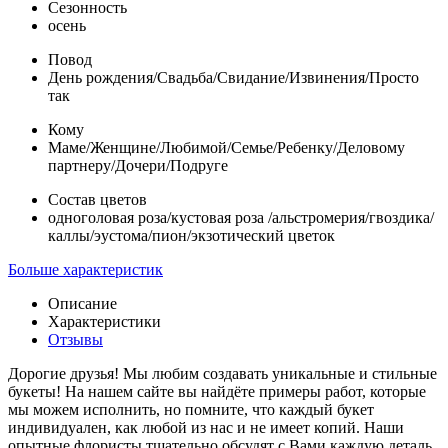
Сезонность
осень
Повод
День рождения/Свадьба/Свидание/Извинения/Просто
так
Кому
Маме/Женщине/Любимой/Семье/Ребенку/Деловому
партнеру/Дочери/Подруге
Состав цветов
одноголовая роза/кустовая роза /альстромерия/гвоздика/
каллы/эустома/пион/экзотический цветок
Больше характеристик
Описание
Характеристики
Отзывы
Дорогие друзья! Мы любим создавать уникальные и стильные
букеты! На нашем сайте вы найдёте примеры работ, которые
мы можем исполнить, но помните, что каждый букет
индивидуален, как любой из нас и не имеет копий. Наши
опытные флористы тщательно обсудят с Вами каждую деталь