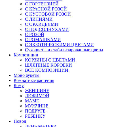
С ГОРТЕНЗИЕЙ
С КРАСНОЙ РОЗОЙ
С КУСТОВОЙ РОЗОЙ
С ЛИЛИЯМИ
С ОРХИДЕЯМИ
С ПОДСОЛНУХАМИ
С РОЗОЙ
С РОМАШКАМИ
С ЭКЗОТИЧЕСКИМИ ЦВЕТАМИ
Сухоцветы и стабилизированные цветы
Композиции
КОРЗИНЫ С ЦВЕТАМИ
ШЛЯПНЫЕ КОРОБКИ
ВСЕ КОМПОЗИЦИИ
Моно букеты
Комнатные растения
Кому
ЖЕНЩИНЕ
ЛЮБИМОЙ
МАМЕ
МУЖЧИНЕ
ПОДРУГЕ
РЕБЕНКУ
Повод
ДЕНЬ МАТЕРИ