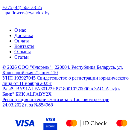
+375 (44) 563-33-25
lapa.flowers@yandex.by
О нас
Доставка
Оплата
Контакты
Отзывы
Статьи
© 2026 ООО "Флорэль" | 220004, Республика Беларусь, ул.
Кальварийская 21, пом 110
УНП 193927045 Свидетельство о регистрации юридического
лица от 11 ноября 2025г
Р/счёт BY91ALFA30122H87180010270000 в ЗАО"Альфа-
Банк" БИК ALFABY2X
Регистрация интернет-магазина в Торговом реестре
24.03.2022 г. за №554968