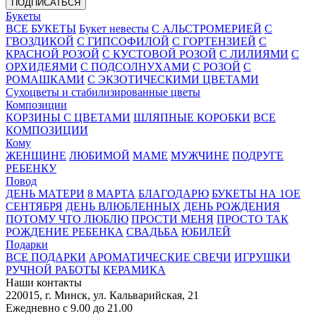
ПОДПИСАТЬСЯ
Букеты
ВСЕ БУКЕТЫ
Букет невесты
С АЛЬСТРОМЕРИЕЙ
С
ГВОЗДИКОЙ
С ГИПСОФИЛОЙ
С ГОРТЕНЗИЕЙ
С
КРАСНОЙ РОЗОЙ
С КУСТОВОЙ РОЗОЙ
С ЛИЛИЯМИ
С
ОРХИДЕЯМИ
С ПОДСОЛНУХАМИ
С РОЗОЙ
С
РОМАШКАМИ
С ЭКЗОТИЧЕСКИМИ ЦВЕТАМИ
Сухоцветы и стабилизированные цветы
Композиции
КОРЗИНЫ С ЦВЕТАМИ
ШЛЯПНЫЕ КОРОБКИ
ВСЕ
КОМПОЗИЦИИ
Кому
ЖЕНЩИНЕ
ЛЮБИМОЙ
МАМЕ
МУЖЧИНЕ
ПОДРУГЕ
РЕБЕНКУ
Повод
ДЕНЬ МАТЕРИ
8 МАРТА
БЛАГОДАРЮ
БУКЕТЫ НА 1ОЕ
СЕНТЯБРЯ
ДЕНЬ ВЛЮБЛЕННЫХ
ДЕНЬ РОЖДЕНИЯ
ПОТОМУ ЧТО ЛЮБЛЮ
ПРОСТИ МЕНЯ
ПРОСТО ТАК
РОЖДЕНИЕ РЕБЕНКА
СВАДЬБА
ЮБИЛЕЙ
Подарки
ВСЕ ПОДАРКИ
АРОМАТИЧЕСКИЕ СВЕЧИ
ИГРУШКИ
РУЧНОЙ РАБОТЫ
КЕРАМИКА
Наши контакты
220015, г. Минск, ул. Кальварийская, 21
Ежедневно с 9.00 до 21.00